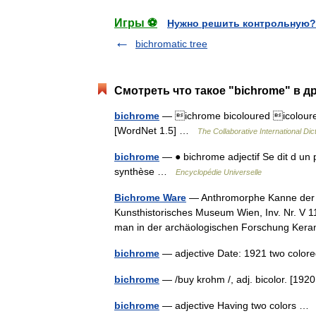
Игры ⚽
Нужно решить контрольную?
bichromatic tree
Смотреть что такое "bichrome" в д
bichrome
— ichrome bicoloured icolouredad
[WordNet 1.5] …
The Collaborative International Dic
bichrome
— ● bichrome adjectif Se dit d un 
synthèse …
Encyclopédie Universelle
Bichrome Ware
— Anthromorphe Kanne der Bic
Kunsthistorisches Museum Wien, Inv. Nr. V 
man in der archäologischen Forschung Ke
bichrome
— adjective Date: 1921 two col
bichrome
— /buy krohm /, adj. bicolor. [19
bichrome
— adjective Having two colors 