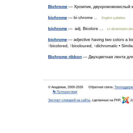
Bichrome
— Хромпик, двухромовокислый
bichrome
— bi·chrome …
English syllables
bichrome
— adj. Bicolore …
Le dictionnaire d
bichrome
— adjective having two colors a bic
↑bicolored, ↑bicoloured, ↑dichromatic • Simi
Bichrome ribbon
— Двухцветная лента 
© Академик, 2000-2026
Обратная связь:
Техподдерж
👣 Путешествия
Экспорт словарей на сайты
, сделанные на PHP,
Jo