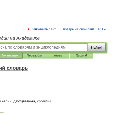
Запомнить сайт
Словарь на свой сайт
RU
едии на Академике
Найти!
Толкования
Переводы
Книги
Игры ⚽
ий словарь
й
калий
,
двухцветный
,
хромпик
011
.