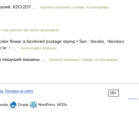
 калий, K2Cr2O7 …
Краткий толковый словарь по полиграфии
es mots absents des autres dictionnaires
olor flower a bicolored postage stamp • Syn: ↑bicolor, ↑bicolour,
lar to: ↑ …
Useful english dictionary
для пишущей машины …
Краткий толковый словарь по полиграфии
ка
,
Реклама на сайте
18+
omla,
Drupal,
WordPress, MODx.