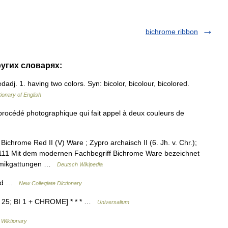
bichrome ribbon
ругих словарях:
j. 1. having two colors. Syn: bicolor, bicolour, bicolored.
tionary of English
procédé photographique qui fait appel à deux couleurs de
hrome Red II (V) Ware ; Zypro archaisch II (6. Jh. v. Chr.);
1111 Mit dem modernen Fachbegriff Bichrome Ware bezeichnet
ramikgattungen …
Deutsch Wikipedia
ored …
New Collegiate Dictionary
20 25; BI 1 + CHROME] * * * …
Universalium
…
Wiktionary