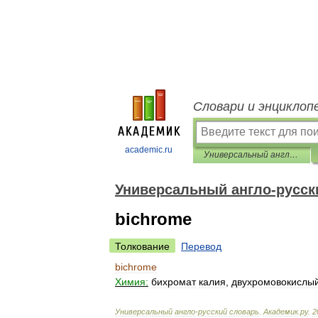
Словари и энциклоп
academic.ru
Универсальный англо-русский словарь
Универсальный англо-русск
bichrome
Толкование
Перевод
bichrome
Химия:
бихромат
калия
,
двухромовокислы
Универсальный
англо
-
русский
словарь
.
Академик
.
ру
.
2